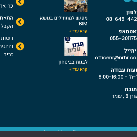
כח אדם
פון
התאחד
מפגש למתחילים בנושא
08-648-442
BIM
הקבלנ
ואטסאפ
קרא עוד »
רשות ה
055-30117
וההגיר
מייל
זרים
officenr@nrhr.co.
לבנות בביטחון
קרא עוד »
ות עבודה
' - 8:00-16:00
ובת
ן 8 , עומר
Designed by Silk-Designs