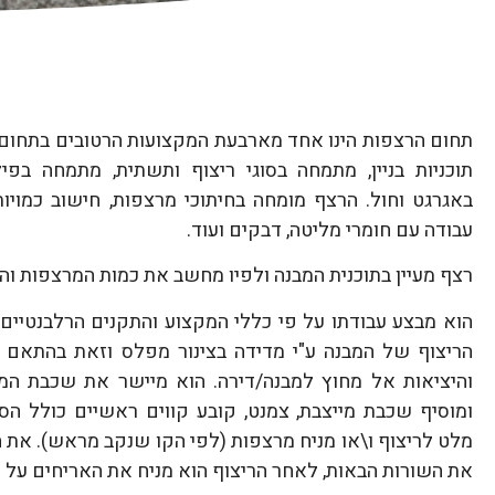
תחום הרצפות הינו אחד מארבעת המקצועות הרטובים בתחום 
תוכניות בניין, מתמחה בסוגי ריצוף ותשתית, מתמחה בפי
באגרגט וחול. הרצף מומחה בחיתוכי מרצפות, חישוב כמויות 
עבודה עם חומרי מליטה, דבקים ועוד.
רצף מעיין בתוכנית המבנה ולפיו מחשב את כמות המרצפות וה
הוא מבצע עבודתו על פי כללי המקצוע והתקנים הרלבנטיים.
הריצוף של המבנה ע"י מדידה בצינור מפלס וזאת בהתאם 
והיציאות אל מחוץ למבנה/דירה. הוא מיישר את שכבת המי
ומוסיף שכבת מייצבת, צמנט, קובע קווים ראשיים כולל הס
מלט לריצוף ו\או מניח מרצפות (לפי הקו שנקב מראש). את 
את השורות הבאות, לאחר הריצוף הוא מניח את האריחים על 