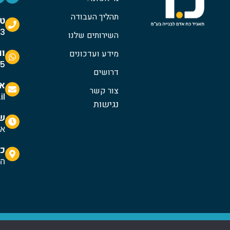
תהליך העבודה
טל
3
השירותים שלנו
ו
מידע ועדכונים
55
דרושים
אי
צור קשר
il
נגישות
שע
א'-ה
כת
הגור